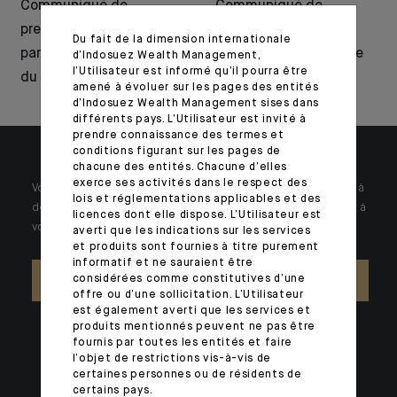
Communiqué de
Communiqué de
presse : CFM Indosuez
presse : lancement
Du fait de la dimension internationale
partenaire de la MBI et
d’une nouvelle gamme
d’Indosuez Wealth Management,
l’Utilisateur est informé qu’il pourra être
du BEFF 2026
d’ETF actifs
amené à évoluer sur les pages des entités
d’Indosuez Wealth Management sises dans
différents pays. L’Utilisateur est invité à
prendre connaissance des termes et
conditions figurant sur les pages de
chacune des entités. Chacune d’elles
exerce ses activités dans le respect des
Votre patrimoine est unique et requiert des réponses spécifiques à
lois et réglementations applicables et des
des problématiques singulières. Jour après jour, nos experts sont à
licences dont elle dispose. L’Utilisateur est
votre écoute.
averti que les indications sur les services
et produits sont fournies à titre purement
informatif et ne sauraient être
considérées comme constitutives d’une
NOUS CONTACTER
offre ou d’une sollicitation. L’Utilisateur
est également averti que les services et
produits mentionnés peuvent ne pas être
fournis par toutes les entités et faire
l’objet de restrictions vis-à-vis de
certaines personnes ou de résidents de
certains pays.