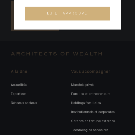
LU ET APPROUVÉ
ARCHITECTS OF WEALTH
A la Une
Vous accompagner
Actualités
Marchés privés
Expertises
Familles et entrepreneurs
Réseaux sociaux
Holdings familiales
Institutionnels et corporates
Gérants de fortune externes
Technologies bancaires