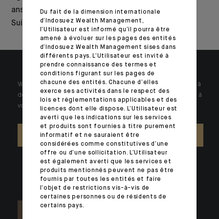
ans d’histoire en
Portugal
Du fait de la dimension internationale
d’Indosuez Wealth Management,
Suisse
l’Utilisateur est informé qu’il pourra être
amené à évoluer sur les pages des entités
d’Indosuez Wealth Management sises dans
différents pays. L’Utilisateur est invité à
prendre connaissance des termes et
conditions figurant sur les pages de
chacune des entités. Chacune d’elles
Votre patrimoine est unique et requiert des réponses spécifiques à
exerce ses activités dans le respect des
des problématiques singulières. Jour après jour, nos experts sont à
lois et réglementations applicables et des
votre écoute.
licences dont elle dispose. L’Utilisateur est
averti que les indications sur les services
et produits sont fournies à titre purement
NOUS CONTACTER
informatif et ne sauraient être
considérées comme constitutives d’une
offre ou d’une sollicitation. L’Utilisateur
est également averti que les services et
produits mentionnés peuvent ne pas être
fournis par toutes les entités et faire
l’objet de restrictions vis-à-vis de
certaines personnes ou de résidents de
certains pays.