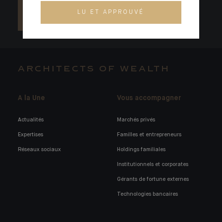
LU ET APPROUVÉ
ARCHITECTS OF WEALTH
A la Une
Vous accompagner
Actualités
Marchés privés
Expertises
Familles et entrepreneurs
Réseaux sociaux
Holdings familiales
Institutionnels et corporates
Gérants de fortune externes
Technologies bancaires