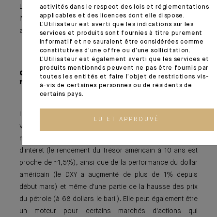
L'économie mexicaine bénéficiera également de
activités dans le respect des lois et réglementations
applicables et des licences dont elle dispose.
l'augmentation des transferts effectués par les migrants
L’Utilisateur est averti que les indications sur les
aux États-Unis vers le Mexique (3% du PIB mexicain).
services et produits sont fournies à titre purement
informatif et ne sauraient être considérées comme
constitutives d’une offre ou d’une sollicitation.
L’Utilisateur est également averti que les services et
produits mentionnés peuvent ne pas être fournis par
Conclu
sion : La relance avec un R
toutes les entités et faire l’objet de restrictions vis-
majuscule
à-vis de certaines personnes ou de résidents de
certains pays.
Les espoirs de reprise de la consommation américaine
LU ET APPROUVÉ
vont bientôt se concrétiser. C'est ce qui a été le principal
moteur du mouvement actuel de hausse des taux
d'intérêt (le rendement du Trésor américain à 10 ans est
proche de ~1,5%), ainsi que de la performance du dollar
américain (le DXY a augmenté de plus de 1% depuis
début mars) et même d'une partie de la hausse des prix
du pétrole (à 68 dollars le baril). Elle peut également être
un moteur pour certains marchés d'actions qui