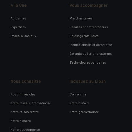
A la Une
Vous accompagner
Actualités
Marchés privés
Expertises
Familles et entrepreneurs
Réseaux sociaux
Holdings familiales
Institutionnels et corporates
Gérants de fortune externes
Technologies bancaires
Nous connaître
Indosuez au Liban
Nos chiffres clés
Conformité
Notre réseau international
Notre histoire
Notre raison d'être
Notre gouvernance
Notre histoire
Notre gouvernance