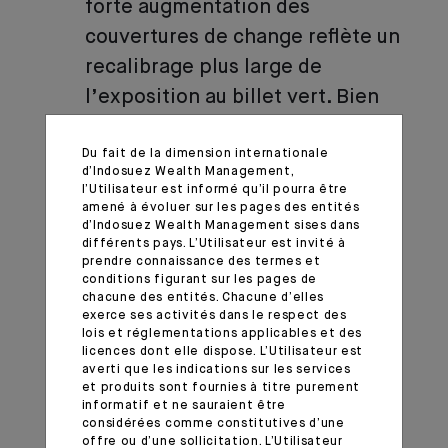
forte augmentation des
couvertures de change reflète un
recalibrage plus large de
l’exposition au billet vert. Bien
que les actifs américains restent
attractifs, les investisseurs
Du fait de la dimension internationale
d’Indosuez Wealth Management,
recalibrent leur approche afin
l’Utilisateur est informé qu’il pourra être
amené à évoluer sur les pages des entités
d’atténuer le risque de change. Il
d’Indosuez Wealth Management sises dans
faut s’attendre à ce que cette
différents pays. L’Utilisateur est invité à
prendre connaissance des termes et
tendance s’accélère en 2026, à
conditions figurant sur les pages de
chacune des entités. Chacune d’elles
mesure que les portefeuilles
exerce ses activités dans le respect des
mondiaux continuent d’évoluer.
lois et réglementations applicables et des
licences dont elle dispose. L’Utilisateur est
averti que les indications sur les services
et produits sont fournies à titre purement
informatif et ne sauraient être
DÉFICITS OU
considérées comme constitutives d’une
offre ou d’une sollicitation. L’Utilisateur