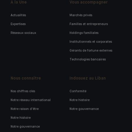
A la Une
Vous accompagner
Actualités
Marchés privés
Expertises
Familles et entrepreneurs
Réseaux sociaux
Holdings familiales
Institutionnels et corporates
Gérants de fortune externes
Technologies bancaires
Nous connaître
Indosuez au Liban
Nos chiffres clés
Conformité
Notre réseau international
Notre histoire
Notre raison d'être
Notre gouvernance
Notre histoire
Notre gouvernance