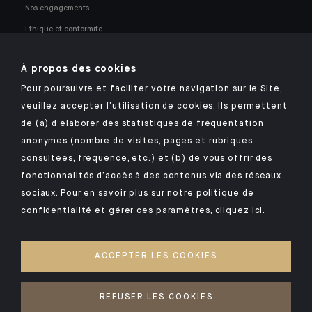
Nos engagements
Ethique et conformité
Nos opportunités professionnelles
À propos des cookies
Pour poursuivre et faciliter votre navigation sur le Site,
veuillez accepter l’utilisation de cookies. Ils permettent
de (a) d’élaborer des statistiques de fréquentation
anonymes (nombre de visites, pages et rubriques
Retrouvez notre application mobile Indosuez
consultées, fréquence, etc.) et (b) de vous offrir des
fonctionnalités d’accès à des contenus via des réseaux
sociaux. Pour en savoir plus sur notre politique de
confidentialité et gérer ces paramètres,
cliquez ici
.
MENTIONS LÉGALES
SÉCURITÉ
ACCEPTER LES COOKIES
POLITIQUE DE CONFIDENTIALITÉ
COOKIES
REFUSER LES COOKIES