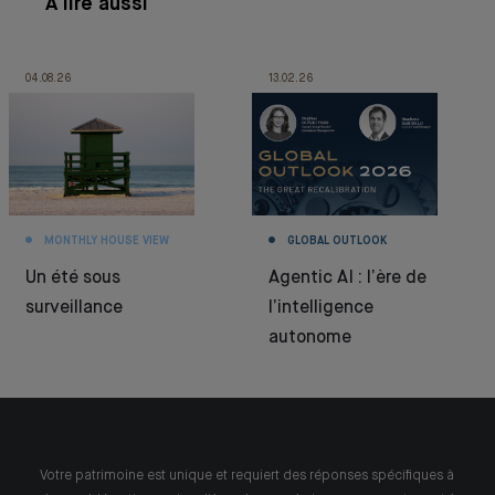
À lire aussi
04.08.26
13.02.26
MONTHLY HOUSE VIEW
GLOBAL OUTLOOK
Un été sous
Agentic AI : l’ère de
surveillance
l’intelligence
autonome
Votre patrimoine est unique et requiert des réponses spécifiques à