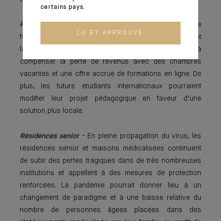
certains pays.
Résidences étudiantes
- Les opérateurs forcés de
LU ET APPROUVÉ
fermer les portes de leurs résidences étudiantes durant
la crise de la COVID-19 pourraient avoir des difficultés à
compenser la perte de revenus avec des chambres
vacantes et une offre accrue de formations en ligne. De
plus, les futurs étudiants internationaux pourraient
modifier leur projet pédagogique en faveur d’une
solution plus locale.
Résidences senior
- En pleine propagation du virus, les
résidences senior et maisons médicalisées continuent
de subir des pertes tragiques dans de très nombreuses
institutions et appellent à des mesures de protection
renforcées. La pandémie pourrait donner lieu à un
changement de paradigme et à une baisse relative du
nombre de personnes âgées placées dans des