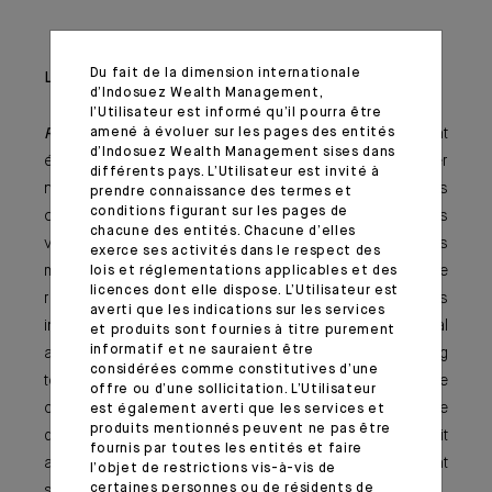
Du fait de la dimension internationale
Logement
d’Indosuez Wealth Management,
l’Utilisateur est informé qu’il pourra être
amené à évoluer sur les pages des entités
Résidentiel
-
Le secteur résidentiel
semble relativement
d’Indosuez Wealth Management sises dans
épargné, car aucun avenant au bail ou révision de loyer
différents pays. L’Utilisateur est invité à
n’a pour le moment été envisagé. Cette classe d'actifs
prendre connaissance des termes et
conditions figurant sur les pages de
offre aux investisseurs des revenus stables et des
chacune des entités. Chacune d’elles
valeurs croissantes. En cas de légère correction des
exerce ses activités dans le respect des
marchés immobiliers matures et liquides, le potentiel de
lois et réglementations applicables et des
licences dont elle dispose. L’Utilisateur est
réversion pourrait toujours être exploité par les
averti que les indications sur les services
investisseurs adoptant une stratégie de capital
et produits sont fournies à titre purement
informatif et ne sauraient être
appreciation et misant sur le potentiel d’upside à long
considérées comme constitutives d’une
terme. La crise pourrait confronter les promoteurs à une
offre ou d’une sollicitation. L’Utilisateur
contraction de la demande pour les nouveaux projets de
est également averti que les services et
produits mentionnés peuvent ne pas être
développement, mais dans l’ensemble, le secteur devrait
fournis par toutes les entités et faire
assez bien réagir et demeurer un investissement
l’objet de restrictions vis-à-vis de
certaines personnes ou de résidents de
sécurisé offrant un couple risque / rendement maîtrisé.