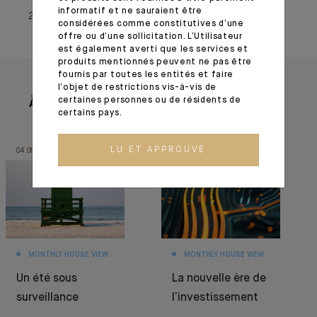
informatif et ne sauraient être
25 mars 2022
considérées comme constitutives d’une
offre ou d’une sollicitation. L’Utilisateur
est également averti que les services et
produits mentionnés peuvent ne pas être
fournis par toutes les entités et faire
l’objet de restrictions vis-à-vis de
certaines personnes ou de résidents de
À lire aussi
certains pays.
LU ET APPROUVÉ
04.08.26
30.06.26
MONTHLY HOUSE VIEW
MONTHLY HOUSE VIEW
Un été sous
La nouvelle ère de
surveillance
l’investissement