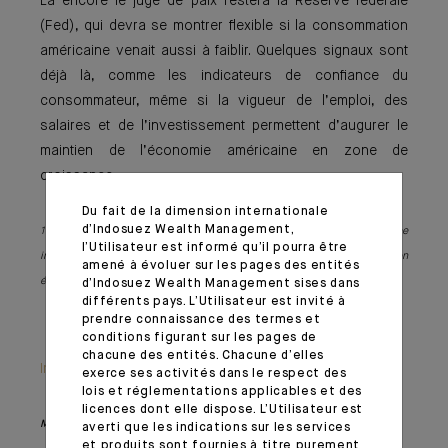
Là encore le juge de paix restera la Réserve fédérale
(Fed), qui devra se montrer flexible si la consommation
américaine venait aussi à faiblir. Quelques signaux sont
déjà là, comme les indicateurs de confiance du
consommateur, même si la vigueur de l’emploi, des
salaires et de l’investissement permettent d’augurer le
maintien de l’économie américaine en zone de
croissance.
Du fait de la dimension internationale
d’Indosuez Wealth Management,
1- Stagflation : La stagflation désigne une situation dans laquelle une
l’Utilisateur est informé qu’il pourra être
inflation élevée coexiste avec une stagnation de la production
amené à évoluer sur les pages des entités
économique.
d’Indosuez Wealth Management sises dans
différents pays. L’Utilisateur est invité à
prendre connaissance des termes et
conditions figurant sur les pages de
chacune des entités. Chacune d’elles
Information importante
exerce ses activités dans le respect des
lois et réglementations applicables et des
licences dont elle dispose. L’Utilisateur est
Monthly House View, paru le 22/03/2022 – Extrait de l'Editorial
averti que les indications sur les services
et produits sont fournies à titre purement