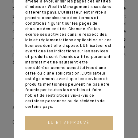
pessimisme à l’optimisme en se focalisant sur les
amené à évoluer sur les pages des entités
d’Indosuez Wealth Management sises dans
bonnes nouvelles, par besoin viscéral de positiver et de
différents pays. L’Utilisateur est invité à
se projeter, même quand le présent reste complexe et
prendre connaissance des termes et
conditions figurant sur les pages de
l’avenir porteur d’incertitudes. Et notre réflexe –naturel
chacune des entités. Chacune d’elles
ou conditionné par l’information surabondante-est de
exerce ses activités dans le respect des
réagir à l’actualité. Un premier pas vers une forme de
lois et réglementations applicables et des
licences dont elle dispose. L’Utilisateur est
rationalité serait d’en avoir conscience, pour en tirer
averti que les indications sur les services
parti sans excès, en étant prêt à réagir avant que les
et produits sont fournies à titre purement
bears
se réveillent...
informatif et ne sauraient être
considérées comme constitutives d’une
offre ou d’une sollicitation. L’Utilisateur
est également averti que les services et
produits mentionnés peuvent ne pas être
fournis par toutes les entités et faire
Information importante
l’objet de restrictions vis-à-vis de
certaines personnes ou de résidents de
certains pays.
Monthly House View, paru le 23/04/2021 – Extrait de l'Editorial
03 mai 2021
LU ET APPROUVÉ