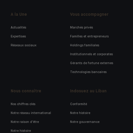
A la Une
Vous accompagner
Actualités
Marchés privés
Expertises
Familles et entrepreneurs
Réseaux sociaux
Holdings familiales
Institutionnels et corporates
Gérants de fortune externes
Technologies bancaires
Nous connaître
Indosuez au Liban
Nos chiffres clés
Conformité
Notre réseau international
Notre histoire
Notre raison d'être
Notre gouvernance
Notre histoire