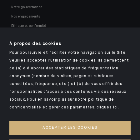
Notre gouvernance
Nos engagements
Ethique et conformité
Nos opportunités professionnelles
À propos des cookies
Pour poursuivre et faciliter votre navigation sur le Site,
veuillez accepter l’utilisation de cookies. Ils permettent
de (a) d’élaborer des statistiques de fréquentation
anonymes (nombre de visites, pages et rubriques
Retrouvez notre application mobile Indosuez
consultées, fréquence, etc.) et (b) de vous offrir des
fonctionnalités d’accès à des contenus via des réseaux
sociaux. Pour en savoir plus sur notre politique de
confidentialité et gérer ces paramètres,
cliquez ici
.
MENTIONS LÉGALES
SÉCURITÉ
ACCEPTER LES COOKIES
POLITIQUE DE CONFIDENTIALITÉ