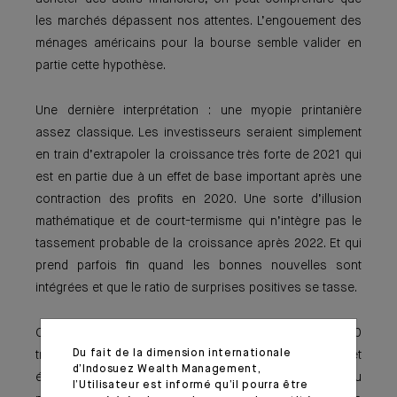
les marchés dépassent nos attentes. L’engouement des
ménages américains pour la bourse semble valider en
partie cette hypothèse.
Une dernière interprétation : une myopie printa­nière
assez classique. Les investisseurs seraient simplement
en train d’extrapoler la croissance très forte de 2021 qui
est en partie due à un effet de base important après une
contraction des profits en 2020. Une sorte d’illusion
mathématique et de court-termisme qui n’intègre pas le
tassement probable de la croissance après 2022. Et qui
prend parfois fin quand les bonnes nouvelles sont
intégrées et que le ratio de surprises positives se tasse.
Ce qui nous ramène à Keynes. Après une année 2020
Du fait de la dimension internationale
traumatisante sur le plan sanitaire, humain et
d’Indosuez Wealth Management,
économique, notre tendance naturelle est de passer du
l’Utilisateur est informé qu’il pourra être