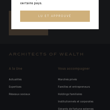
certains pays.
LU ET APPROUVÉ
ARCHITECTS OF WEALTH
A la Une
Vous accompagner
Actualités
Marchés privés
Expertises
Familles et entrepreneurs
Réseaux sociaux
Holdings familiales
Institutionnels et corporates
Gérants de fortune externes