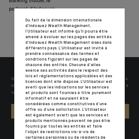
Banking Insider, le
podcast d’Indosuez
Du fait de la dimension internationale
d’Indosuez Wealth Management,
l’Utilisateur est informé qu’il pourra être
amené à évoluer sur les pages des entités
d’Indosuez Wealth Management sises dans
différents pays. L’Utilisateur est invité à
prendre connaissance des termes et
conditions figurant sur les pages de
chacune des entités. Chacune d’elles
exerce ses activités dans le respect des
lois et réglementations applicables et des
Votre patrimoine est unique et requiert des réponses spécifiques à
licences dont elle dispose. L’Utilisateur est
des problématiques singulières. Jour après jour, nos experts sont à
averti que les indications sur les services
votre écoute.
et produits sont fournies à titre purement
informatif et ne sauraient être
considérées comme constitutives d’une
offre ou d’une sollicitation. L’Utilisateur
NOUS CONTACTER
est également averti que les services et
produits mentionnés peuvent ne pas être
fournis par toutes les entités et faire
l’objet de restrictions vis-à-vis de
certaines personnes ou de résidents de