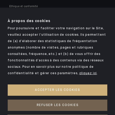
Ethique et conformité
Nos opportunités professionnelles
À propos des cookies
Pour poursuivre et faciliter votre navigation sur le Site,
veuillez accepter l’utilisation de cookies. Ils permettent
de (a) d’élaborer des statistiques de fréquentation
anonymes (nombre de visites, pages et rubriques
Retrouvez notre application mobile Indosuez
consultées, fréquence, etc.) et (b) de vous offrir des
fonctionnalités d’accès à des contenus via des réseaux
sociaux. Pour en savoir plus sur notre politique de
confidentialité et gérer ces paramètres,
cliquez ici
.
MENTIONS LÉGALES
SÉCURITÉ
ACCEPTER LES COOKIES
POLITIQUE DE CONFIDENTIALITÉ
COOKIES
REFUSER LES COOKIES