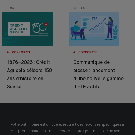
11.06.26
13.05.26
CORPORATE
CORPORATE
1876–2026 : Crédit
Communiqué de
Agricole célèbre 150
presse : lancement
ans d’histoire en
d’une nouvelle gamme
Suisse
d’ETF actifs
Votre patrimoine est unique et requiert des réponses spécifiques à
des problématiques singulières. Jour après jour, nos experts sont à