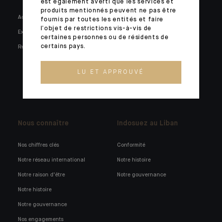
est également averti que les services et
produits mentionnés peuvent ne pas être
Actualités
Marchés privés
fournis par toutes les entités et faire
l’objet de restrictions vis-à-vis de
Expertises
Familles et entrepreneurs
certaines personnes ou de résidents de
certains pays.
Réseaux sociaux
Holdings familiales
Institutionnels et corporates
LU ET APPROUVÉ
Gérants de fortune externes
Technologies bancaires
Nous connaître
Indosuez au Liban
Nos chiffres clés
Conformité
Notre réseau international
Notre histoire
Notre raison d'être
Notre gouvernance
Notre histoire
Notre gouvernance
Nos engagements